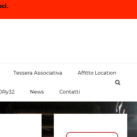
ci.
Tessera Associativa
Affitto Location
TORy32
News
Contatti
Primary
Sidebar