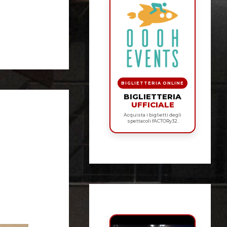
BIGLIETTERIA ONLINE
BIGLIETTERIA
UFFICIALE
Acquista i biglietti degli
spettacoli fACTORy32.