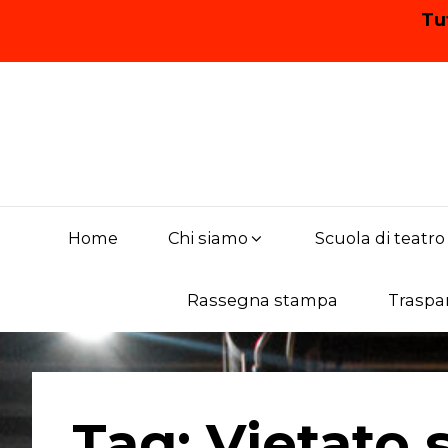
Tu
Skip
to
content
Main
Home
Chi siamo
Scuola di teatro
Navigation
Rassegna stampa
Traspa
Tag:
Vietato 