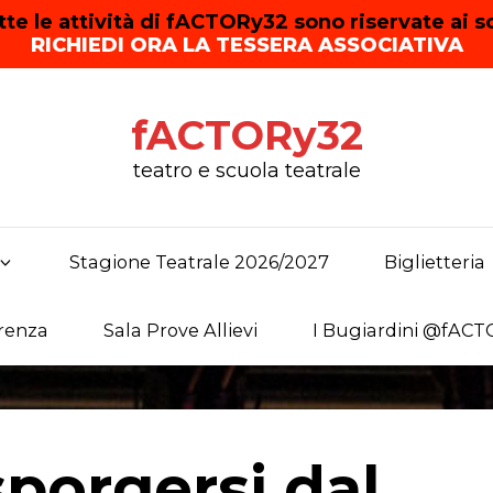
tte le attività di fACTORy32 sono riservate ai so
RICHIEDI ORA LA TESSERA ASSOCIATIVA
fACTORy32
teatro e scuola teatrale
Stagione Teatrale 2026/2027
Biglietteria
renza
Sala Prove Allievi
I Bugiardini @fAC
sporgersi dal