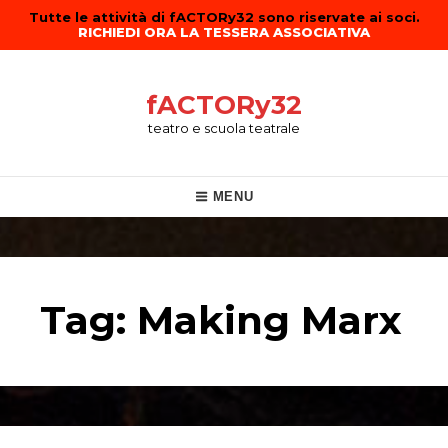
Tutte le attività di fACTORy32 sono riservate ai soci.
RICHIEDI ORA LA TESSERA ASSOCIATIVA
Skip
to
content
fACTORy32
teatro e scuola teatrale
Main
MENU
Navigation
Tag:
Making Marx