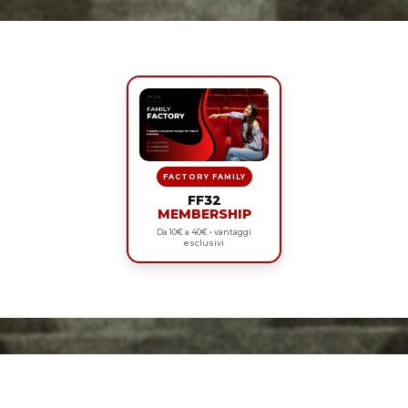
FACTORY FAMILY
FF32
MEMBERSHIP
Da 10€ a 40€ • vantaggi
esclusivi
Footer
Widgets