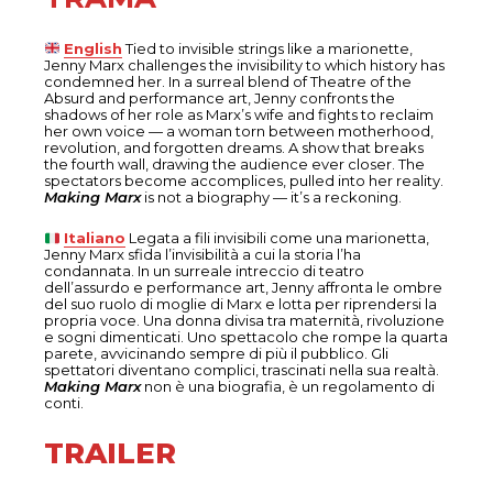
English
Tied to invisible strings like a marionette,
Jenny Marx challenges the invisibility to which history has
condemned her. In a surreal blend of Theatre of the
Absurd and performance art, Jenny confronts the
shadows of her role as Marx’s wife and fights to reclaim
her own voice — a woman torn between motherhood,
revolution, and forgotten dreams. A show that breaks
the fourth wall, drawing the audience ever closer. The
spectators become accomplices, pulled into her reality.
Making Marx
is not a biography — it’s a reckoning.
Italiano
Legata a fili invisibili come una marionetta,
Jenny Marx sfida l’invisibilità a cui la storia l’ha
condannata. In un surreale intreccio di teatro
dell’assurdo e performance art, Jenny affronta le ombre
del suo ruolo di moglie di Marx e lotta per riprendersi la
propria voce. Una donna divisa tra maternità, rivoluzione
e sogni dimenticati. Uno spettacolo che rompe la quarta
parete, avvicinando sempre di più il pubblico. Gli
spettatori diventano complici, trascinati nella sua realtà.
Making Marx
non è una biografia, è un regolamento di
conti.
TRAILER