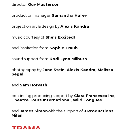
director
Guy Masterson
production manager
Samantha Hafey
projection art & design by
Alexis Kandra
music courtesy of
She’s Excited!
and inspiration from
Sophie Traub
sound support from
Kodi Lynn Milburn
photography by
Jane Stein, Alexis Kandra, Melissa
Segal
and
Sam Horvath
continuing producing support by
Clara Francesca Inc,
Theatre Tours International, Wild Tongues
and
James Simon
with the support of
J Productions,
Milan
TRAMA